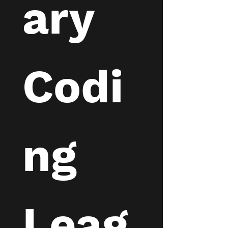
ary 
Codi
ng 
Leag